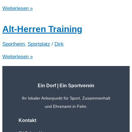
Steel-
Weiterlesen »
Dart
Alt-Herren Training
Sportheim
,
Sportplatz
/
Dirk
Alt-
Weiterlesen »
Herren
Training
Ein Dorf | Ein Sportverein
Ihr lokaler Ankerpunkt für Sport, Zusammenhalt
und Ehrenamt in Felm.
Kontakt