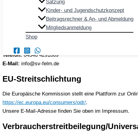
Satzung
Karsten Schneede (1. Kassenwart)
Kinder- und Jugendschutzkonzept
Michaela Hamkens (Schriftführerin)
Beitragsrechner & An- und Abmeldung
Daniel Armbrecht (Jugendwart)
Mitgliedsanmeldung
Shop
Kontakt
Telefon:
04346 4291869
E-Mail:
info@sv-felm.de
EU-Streitschlichtung
Die Europäische Kommission stellt eine Plattform zur Onlin
https://ec.europa.eu/consumers/odr/
.
Unsere E-Mail-Adresse finden Sie oben im Impressum.
Verbraucherstreitbeilegung/Univers