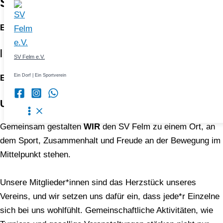
SV FELM E.V.
Zum
Inhalt
Ein Dorf
springen
|
SV Felm e.V.
Ein Dorf | Ein Sportverein
Ein Sportverein
Unser Verein
Gemeinsam gestalten
WIR
den SV Felm zu einem Ort, an
dem Sport, Zusammenhalt und Freude an der Bewegung im
Mittelpunkt stehen.
Unsere Mitglieder*innen sind das Herzstück unseres
Vereins, und wir setzen uns dafür ein, dass jede*r Einzelne
sich bei uns wohlfühlt. Gemeinschaftliche Aktivitäten, wie