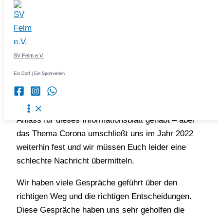
Sportpause bis zum 23ten
Zum
Januar 2022
Inhalt
springen
Gültig ab dem 12.01.2022
SV Felm e.V.
Liebe Mitglieder, Liebe Mitgliederinnen,
Ein Dorf | Ein Sportverein
als erstes wünschen wir Euch allen ein frohes
Neues Jahr. Gerne hätten wir einen anderen
Anlass für dieses Informationsblatt gehabt – aber
das Thema Corona umschließt uns im Jahr 2022
weiterhin fest und wir müssen Euch leider eine
schlechte Nachricht übermitteln.
Wir haben viele Gespräche geführt über den
richtigen Weg und die richtigen Entscheidungen.
Diese Gespräche haben uns sehr geholfen die