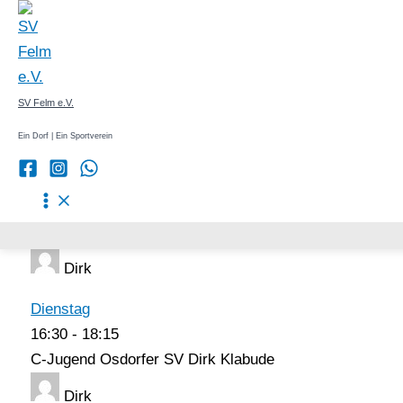
Zum
Inhalt
Osdorfer SV
springen
3 November, 2025
SV Felm e.V.
Zeitfenster der Veranstaltung (4)
Ein Dorf | Ein Sportverein
Donnerstag
15:30
-
18:30
D-Jugend und A-Jugend Osdorfer SV Dirk Klabude
Dirk
Dienstag
16:30
-
18:15
C-Jugend Osdorfer SV Dirk Klabude
Dirk