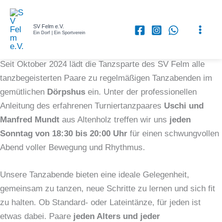
SV Felm e.V.
Ein Dorf | Ein Sportverein
Zum
Tanzen vereint Bewegung, Kreativität und Gemeinschaft.
Inhalt
Seit Oktober 2024 lädt die Tanzsparte des SV Felm alle
springen
tanzbegeisterten Paare zu regelmäßigen Tanzabenden im
gemütlichen
Dörpshus
ein. Unter der professionellen
Anleitung des erfahrenen Turniertanzpaares
Uschi und
Manfred Mundt
aus Altenholz treffen wir uns
jeden
Sonntag von 18:30 bis 20:00 Uhr
für einen schwungvollen
Abend voller Bewegung und Rhythmus.
Unsere Tanzabende bieten eine ideale Gelegenheit,
gemeinsam zu tanzen, neue Schritte zu lernen und sich fit
zu halten. Ob Standard- oder Lateintänze, für jeden ist
etwas dabei. Paare
jeden Alters und jeder