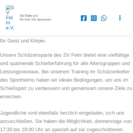
SV Felm e.V.
Ein Dorf | Ein Sportverein
Zum
Bei unseren Sportschützen geht es um Präzision,
Inhalt
Konzentration und eine ruhige Hand – eine Herausforderung
springen
für Geist und Körper.
Unsere Schützensparte des SV Felm bietet eine vielfältige
und spannende Schießerfahrung für alle Altersgruppen und
Leistungsniveaus. Bei unserem Training im Schützenkeller
des Sportheims haben wir ideale Bedingungen, um uns im
Schießsport zu verbessern und gemeinsam unsere Ziele zu
erreichen.
Jugendliche sind ebenfalls herzlich eingeladen, sich uns
anzuschließen. Sie haben die Möglichkeit, donnerstags von
17:30 bis 19:00 Uhr an speziell auf sie zugeschnittenen