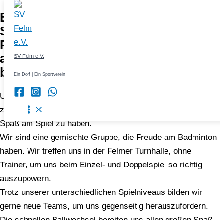
Badminton ist eine dynamische
Zum
Sportart, die Geschwindigkeit,
Inhalt
Präzision und Ausdauer erfordert,
springen
aber auch jede Menge Spaß mit sich
SV Felm e.V.
bringt.
Ein Dorf | Ein Sportverein
Unser Badminton-Angebot bietet die Möglichkeit, Techniken
zu erlernen, Strategien zu entwickeln und vor allen Dingen
Spaß am Spiel zu haben.
Wir sind eine gemischte Gruppe, die Freude am Badminton
haben. Wir treffen uns in der Felmer Turnhalle, ohne
Trainer, um uns beim Einzel- und Doppelspiel so richtig
auszupowern.
Trotz unserer unterschiedlichen Spielniveaus bilden wir
gerne neue Teams, um uns gegenseitig herauszufordern.
Die schnellen Ballwechsel bereiten uns allen großen Spaß,